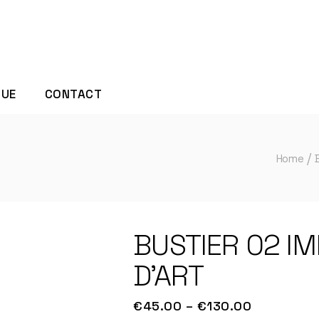
QUE
CONTACT
Home
BUSTIER 02 I
D’ART
€
45.00
–
€
130.00
Plage