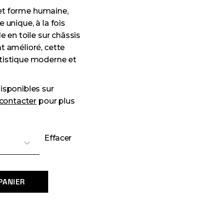
et forme humaine,
 unique, à la fois
le en toile sur châssis
t amélioré, cette
rtistique moderne et
disponibles sur
contacter
pour plus
Effacer
quantity
PANIER