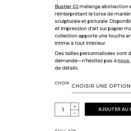
de
prix :
Bustier 02
mélange abstraction 
€45.00
réinterprétant le torse de manière
à
sculpturale et picturale. Disponib
€130.00
et impression d’art sur papier ma
collection apporte une touche a
intime à tout intérieur.
Des tailles personnalisées sont 
demande—n’hésitez pas à
nous 
de détails.
CHOIX
Bustier 02 Impression d'Art 
AJOUTER AU 