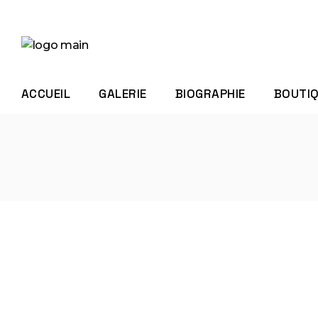
Skip
to
the
content
ACCUEIL
GALERIE
BIOGRAPHIE
BOUTI