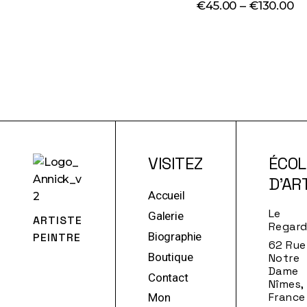
€
45.00
–
€
130.00
Plage
de
prix :
€45.00
à
€130.00
VISITEZ
ÉCOL
D'AR
Accueil
Le
Galerie
ARTISTE
Regar
Biographie
PEINTRE
62 Rue
Boutique
Notre
Dame
Contact
Nîmes,
France
Mon