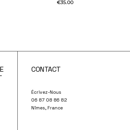
€
35.00
E
CONTACT
T
Écrivez-Nous
d
06 87 08 86 82‬
Nîmes, France