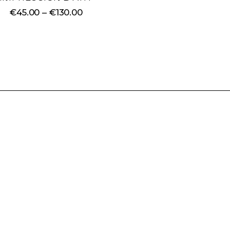
€
45.00
–
€
130.00
Plage
de
prix :
€45.00
à
€130.00