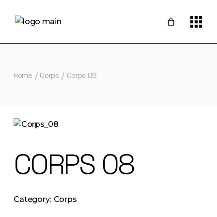
Skip
to
the
content
Home
Corps
Corps 08
CORPS 08
Category:
Corps