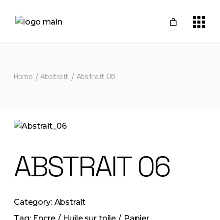
Skip
to
the
content
Home
Abstrait
Abstrait 06
ABSTRAIT 06
Category:
Abstrait
Tag:
Encre
Huile sur toile
Papier